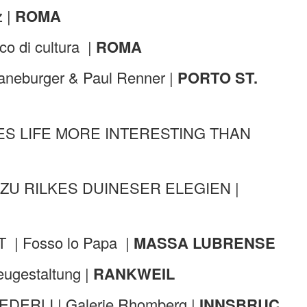
z |
ROMA
o di cultura |
ROMA
Raneburger & Paul Renner |
PORTO ST.
MAKES LIFE MORE INTERESTING THAN
 ZU RILKES DUINESER ELEGIEN |
 | Fosso lo Papa |
MASSA LUBRENSE
ugestaltung |
RANKWEIL
EDERLI | Galerie Rhomberg |
INNSBRUC