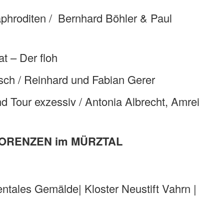
hroditen / Bernhard Böhler & Paul
 – Der floh
ch / Reinhard und Fabian Gerer
our exzessiv / Antonia Albrecht, Amrei
LORENZEN im MÜRZTAL
les Gemälde| Kloster Neustift Vahrn |