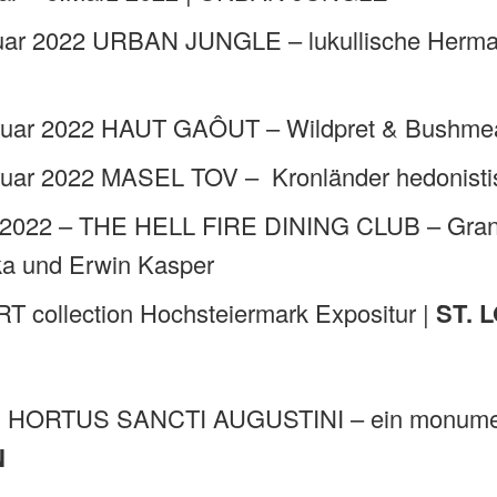
uar 2022 URBAN JUNGLE – lukullische Hermap
ruar 2022 HAUT GAÔUT – Wildpret & Bushmeat
ruar 2022 MASEL TOV – Kronländer hedonistis
 2022 – THE HELL FIRE DINING CLUB – Grand T
ka und Erwin Kasper
RT collection Hochsteiermark Expositur |
ST. 
il HORTUS SANCTI AUGUSTINI – ein monumenta
N