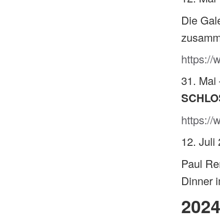
Die Gal
zusamme
https://
31. Mai
SCHLO
https:/
12. Jul
Paul Re
Dinner 
202