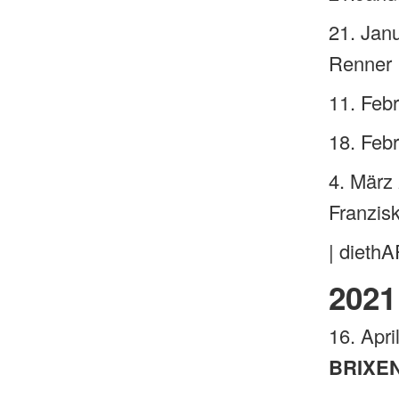
21. Jan
Renner
11. Feb
18. Feb
4. März
Franzis
| diethA
2021
16. Apr
BRIXE