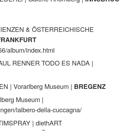
NGREDIENZEN & ÖSTERREICHISCHE
FRANKFURT
66/album/index.html
 | PAUL RENNER TODO ES NADA |
N | Vorarlberg Museum |
BREGENZ
lberg Museum |
ngen/lalbero-della-cuccagna/
TIMSPRAY | diethART