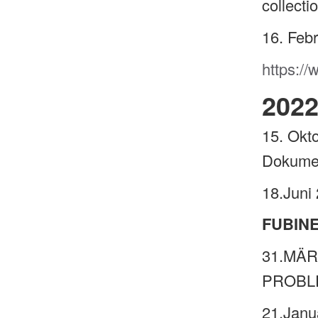
collect
16. Feb
https:/
202
15. Okt
Dokume
18.Juni
FUBIN
31.MÄR
PROBLE
21.Jan