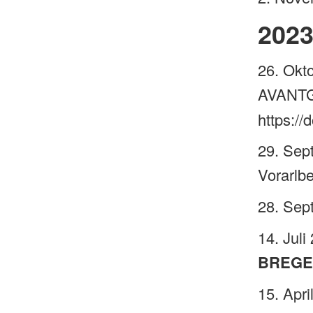
202
26. Ok
AVANTGA
https:/
29. Sep
Vorarlb
28. Sep
14. Jul
BREG
15. Ap