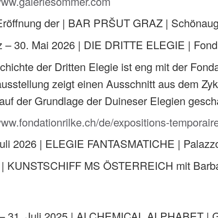
/www.galeriesommer.com
 Eröffnung der | BAR PRŠUT GRAZ | Schönau
z – 30. Mai 2026 | DIE DRITTE ELEGIE | Fonda
hichte der Dritten Elegie ist eng mit der Fond
usstellung zeigt einen Ausschnitt aus dem Zykl
auf der Grundlage der Duineser Elegien gescha
www.fondationrilke.ch/de/expositions-temporair
Juli 2026 | ELEGIE FANTASMATICHE | Palazzo
ni | KUNSTSCHIFF MS ÖSTERREICH mit Barba
5
 – 31. Juli 2025 | ALCHEMICAL ALPHABET | Ga