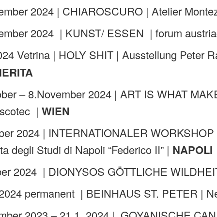
ember 2024 | CHIAROSCURO | Atelier Monte
ember 2024 | KUNST/ ESSEN | forum austriac
024 Vetrina | HOLY SHIT | Ausstellung Peter 
ERITA
tober – 8.November 2024 | ART IS WHAT 
iscotec |
WIEN
ober 2024 | INTERNATIONALER WORKSHOP
ta degli Studi di Napoli “Federico II” |
NAPOLI
ober 2024 | DIONYSOS GÖTTLICHE WILDHEIT
 2024 permanent | BEINHAUS ST. PETER | Ne
mber 2023 – 21.1. 2024 | GOYANISCHE CAN