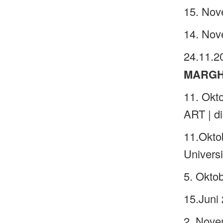
15. Nov
14. Nov
24.11.2
MARGH
11. Ok
ART | d
11.Okt
Universi
5. Okt
15.Juni
2. Nove