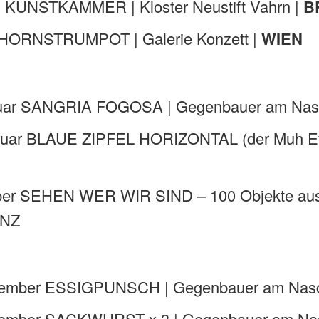
il KUNSTKAMMER | Kloster Neustift Vahrn |
B
 | HORNSTRUMPOT | Galerie Konzett |
WIEN
nuar SANGRIA FOGOSA | Gegenbauer am Nas
ruar BLAUE ZIPFEL HORIZONTAL (der Muh Eff
ber SEHEN WER WIR SIND – 100 Objekte aus 
NZ
zember ESSIGPUNSCH | Gegenbauer am Nasc
zember SACKWURST x 3 | Gegenbauer am Na