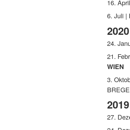
16. Apr
6. Juli
2020
24. Ja
21. Feb
WIEN
3. Okto
BREGE
2019
27. De
24. De