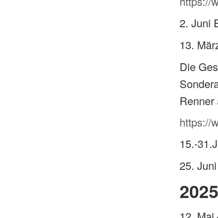
https:/
2. Juni
13. Mär
Die Gesc
Sondera
Renner 
https://
15.-31.
25. Ju
202
12. Mai