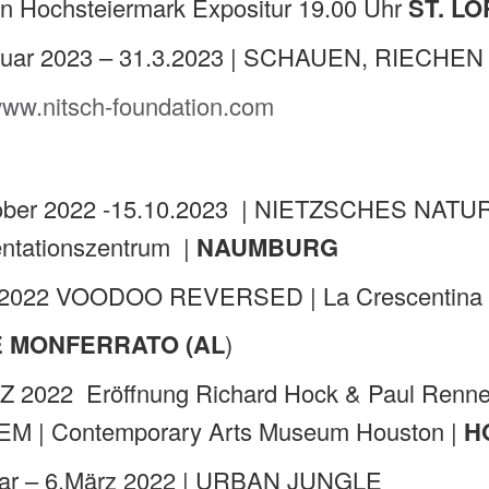
ion Hochsteiermark Expositur 19.00 Uhr
ST. L
ruar 2023 – 31.3.2023 | SCHAUEN, RIECHEN
/www.nitsch-foundation.com
2
ober 2022 -15.10.2023 | NIETZSCHES NATUR
ntationszentrum |
NAUMBURG
 2022 VOODOO REVERSED | La Crescentina – L
E MONFERRATO (AL
)
Z 2022 Eröffnung Richard Hock & Paul Ren
M | Contemporary Arts Museum Houston |
H
uar – 6.März 2022 | URBAN JUNGLE